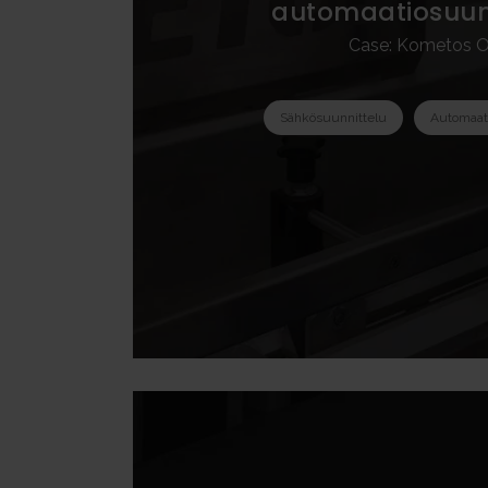
automaatiosuun
Case: Kometos 
Sähkösuunnittelu
Automaat