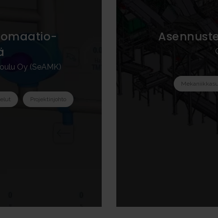
utomaatio­
Asennuste
̈
akoulu Oy (SeAMK)
Mekaniikkasu
velut
Projektinjohto