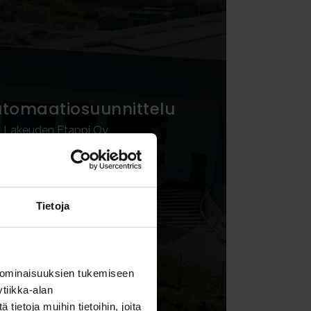
utomaatio­suunnittelu
: Lakeuden Etappi Oy
Automaatiosuunnittelu
Tietoja
 ominaisuuksien tukemiseen
tiikka-alan
ietoja muihin tietoihin, joita