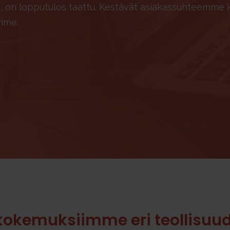
n, on lopputulos taattu. Kestävät asiakassuhteemme 
mme.
kokemuksiimme eri teollisuud