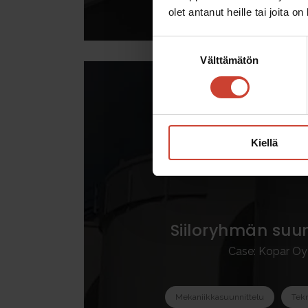
olet antanut heille tai joita o
Suostumuksen
Välttämätön
valinta
Kiellä
Siiloryhmän suun
Case: Kopar Oy
Mekaniikkasuunnittelu
Tekn