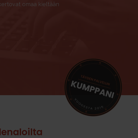
kertovat omaa kieltään
enaloilta