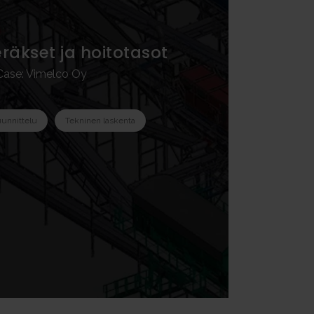
räkset ja hoitotasot
Case: Vimelco Oy
unnittelu
Tekninen laskenta