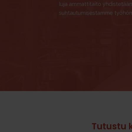
luja ammattitaito yhdistetää
suhtautumisestamme työhö
Tutustu 