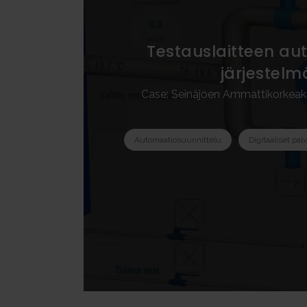
Testaus­laitteen a
järjestelma
Case: Seinäjoen Ammatti­korke
Automaatiosuunnittelu
Digitaaliset pal