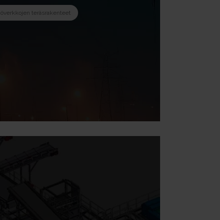
överkkojen teräsrakenteet