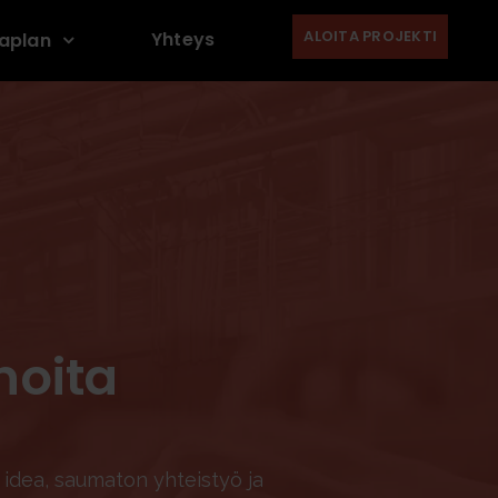
ALOITA PROJEKTI
Yhteys
aplan
noita
dea, saumaton yhteistyö ja