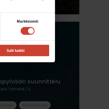
Markkinointi
Salli kaikki
­pylvään suunnittelu
ase: Voimatel Oy
unnittelu
Tekninen laskenta