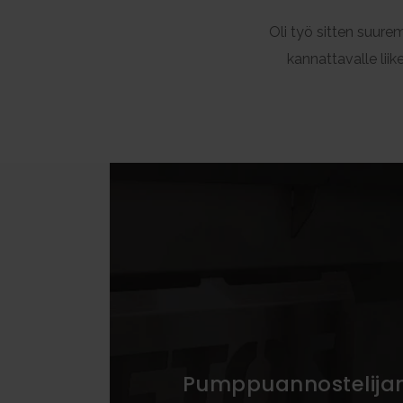
Oli työ sitten suure
kannattavalle liik
Pumppuannostelijan