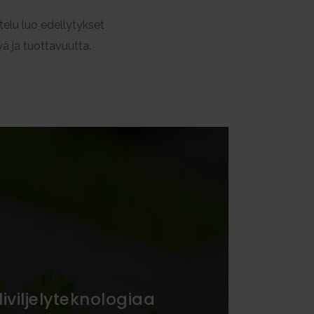
telu luo edellytykset
yä ja tuottavuutta.
i­viljely­teknologiaa