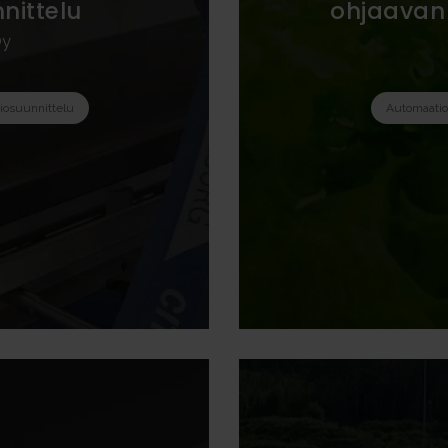
nittelu
ohjaavan 
Oy
iosuunnittelu
Automaatio