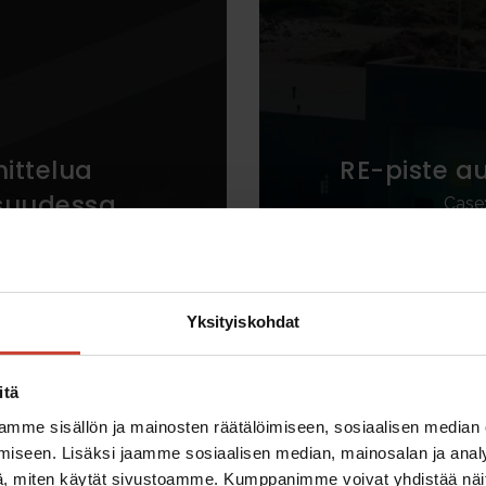
ittelua
RE-piste a
isuudessa
Case
t Oy
u
Yksityiskohdat
itä
mme sisällön ja mainosten räätälöimiseen, sosiaalisen median
iseen. Lisäksi jaamme sosiaalisen median, mainosalan ja analy
, miten käytät sivustoamme. Kumppanimme voivat yhdistää näitä t