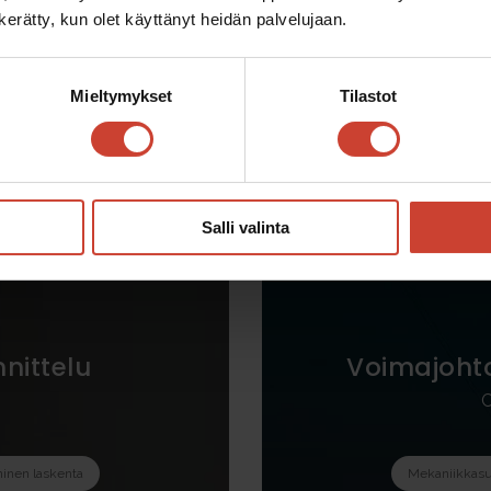
n kerätty, kun olet käyttänyt heidän palvelujaan.
Mieltymykset
Tilastot
Salli valinta
nittelu
Voimajohto
C
inen laskenta
Mekaniikkasu