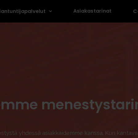
Asiakastarinat
iantuntijapalvelut
C
emme menestystari
ystä yhdessä asiakkaidemme kanssa. Kun kantava i