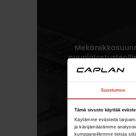
Mekaniikka­suunn
puunjalostus­teoll
Case: Jartek Inves
Mekaniikkasuunnittel
Suostumus
Tämä sivusto käyttää eväste
Käytämme evästeitä tarjoama
ja kävijämäärämme analysoim
kumppaneillemme tietoja siitä