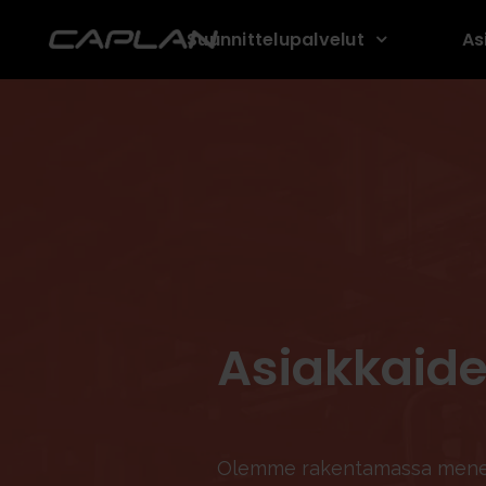
Suunnittelupalvelut
As
Asiakkaid
Olemme rakentamassa menest