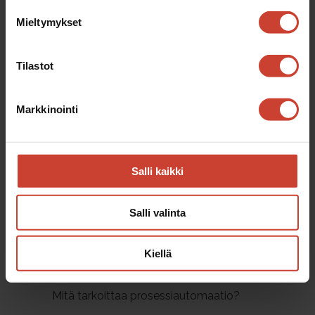
Suunnittelupalvelut
Mieltymykset
Tekninen laskenta
Tilastot
Viimeisimmät artikkelit
Markkinointi
Automaation ohjaus ja hallinta –
teollisuuden näkymätön ydin
Tuotantolaitoksen modernisointi on
strateginen investointi
Salli kaikki
Piirikaaviosuunnittelu ja layout-
suunnittelu osana teollisuuden
Salli valinta
sähkösuunnittelua
Caplan 10 vuotta suunnittelu- ja
Kiellä
konsultointialan murroksessa
Mitä tarkoittaa prosessiautomaatio?