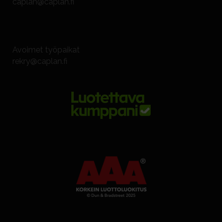
caplan@caplan.fi
Avoimet työpaikat
rekry@caplan.fi