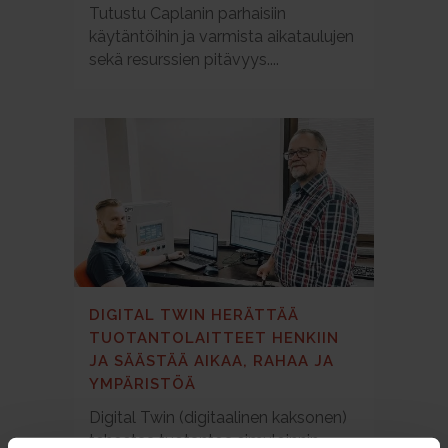
Tutustu Caplanin parhaisiin
käytäntöihin ja varmista aikataulujen
sekä resurssien pitävyys....
DIGITAL TWIN HERÄTTÄÄ
TUOTANTOLAITTEET HENKIIN
JA SÄÄSTÄÄ AIKAA, RAHAA JA
YMPÄRISTÖÄ
Digital Twin (digitaalinen kaksonen)
tehostaa tuotantoa simuloinnin