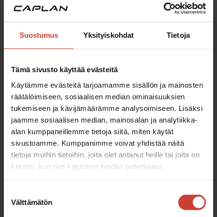
avulla. Lue, miten se säästää aikaa,
rahaa ja parantaa työturvallisuutta
teollisuudessa....
Suostumus
Yksityiskohdat
Tietoja
Tämä sivusto käyttää evästeitä
Kategoriat
Käytämme evästeitä tarjoamamme sisällön ja mainosten
Ajankohtaista
räätälöimiseen, sosiaalisen median ominaisuuksien
tukemiseen ja kävijämäärämme analysoimiseen. Lisäksi
Asiantuntijapalvelut
jaamme sosiaalisen median, mainosalan ja analytiikka-
Automaatiosuunnittelu
alan kumppaneillemme tietoja siitä, miten käytät
sivustoamme. Kumppanimme voivat yhdistää näitä
Digital Twin
tietoja muihin tietoihin, joita olet antanut heille tai joita on
Mekaniikkasuunnittelu
kerätty, kun olet käyttänyt heidän palvelujaan.
Projektinhallinta
Suostumuksen
Sähkösuunnittelu
Välttämätön
valinta