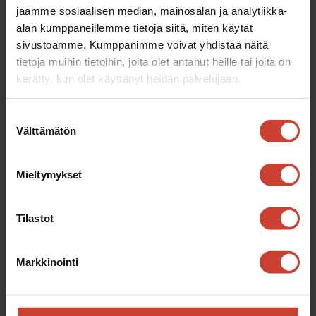
jaamme sosiaalisen median, mainosalan ja analytiikka-
käytäntöihin ja varmista aikataulujen
alan kumppaneillemme tietoja siitä, miten käytät
sekä resurssien pitävyys....
sivustoamme. Kumppanimme voivat yhdistää näitä
tietoja muihin tietoihin, joita olet antanut heille tai joita on
kerätty, kun olet käyttänyt heidän palvelujaan.
Suostumuksen
Välttämätön
valinta
Mieltymykset
DIGITAL TWIN HERÄTTÄÄ
Tilastot
TUOTANTOLAITTEET HENKIIN
JA SÄÄSTÄÄ AIKAA, RAHAA JA
YMPÄRISTÖÄ
Markkinointi
Digital Twin (digitaalinen kaksonen)
tehostaa tuotantoa simuloinnin