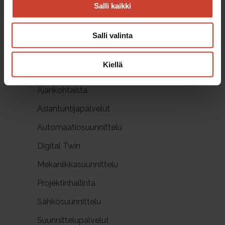
avulla. Lue, miten se säästää aikaa,
Salli kaikki
rahaa ja parantaa työturvallisuutta
teollisuudessa....
Salli valinta
Kiellä
Kategoriat
Ajankohtaista
Asiantuntijapalvelut
Automaatiosuunnittelu
Digital Twin
Mekaniikkasuunnittelu
Projektinhallinta
Sähkösuunnittelu
Suunnittelupalvelut