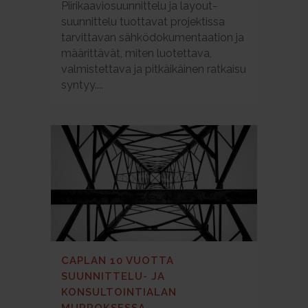
Piirikaaviosuunnittelu ja layout-
suunnittelu tuottavat projektissa
tarvittavan sähködokumentaation ja
määrittävät, miten luotettava,
valmistettava ja pitkäikäinen ratkaisu
syntyy....
CAPLAN 10 VUOTTA
SUUNNITTELU- JA
KONSULTOINTIALAN
MURROKSESSA