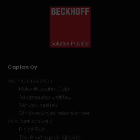
Caplan Oy
Suunnittelupalvelut
Mekaniikkasuunnittelu
Automaatiosuunnittelu
Sähkösuunnittelu
Sähköverkkojen teräsrakenteet
Asiantuntijapalvelut
Digital Twin
Teollisuuden projektinjohto