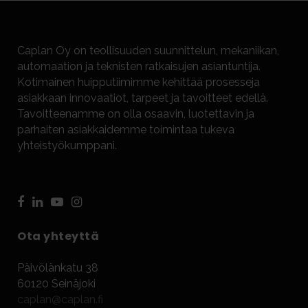
Caplan Oy on teollisuuden suunnittelun, mekaniikan,
automaation ja teknisten ratkaisujen asiantuntija.
Kotimainen huipputiimimme kehittää prosesseja
asiakkaan innovaatiot, tarpeet ja tavoitteet edellä.
Tavoitteenamme on olla osaavin, luotettavin ja
parhaiten asiakkaidemme toimintaa tukeva
yhteistyökumppani.
Ota yhteyttä
Päivölänkatu 38
60120 Seinäjoki
caplan@caplan.fi