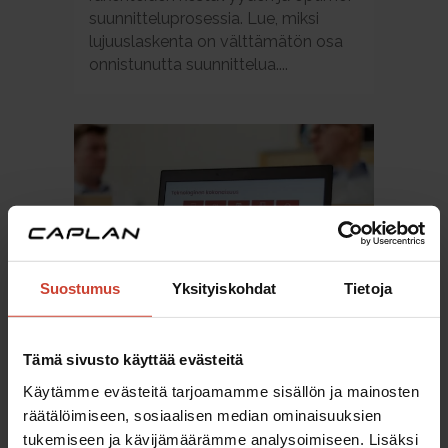
suunnitteluprosessia. Lue, miksi
lujuuslaskenta on välttämätön osa
onnistunutta suunnittelua....
Suostumus
Yksityiskohdat
Tietoja
TEOLLISUUSPROJEKTIN
PROJEKTINHALLINNAN PARHAAT
Tämä sivusto käyttää evästeitä
KÄYTÄNNÖT
Käytämme evästeitä tarjoamamme sisällön ja mainosten
Projektinhallinta on avain
räätälöimiseen, sosiaalisen median ominaisuuksien
teollisuusprojektien onnistumiseen.
tukemiseen ja kävijämäärämme analysoimiseen. Lisäksi
Tutustu Caplanin parhaisiin